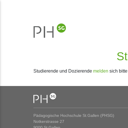
St
Studierende und Dozierende
melden
sich bitt
Pädagogische Hochschule St.Gallen (PHSG)
Notkerstrasse 27
9000 St.Gallen