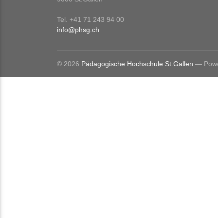
Tel. +41 71 243 94 00
info@phsg.ch
© 2026
Pädagogische Hochschule St.Gallen
— Powe